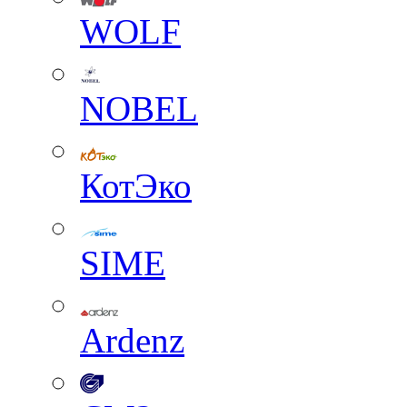
WOLF
NOBEL
КотЭко
SIME
Ardenz