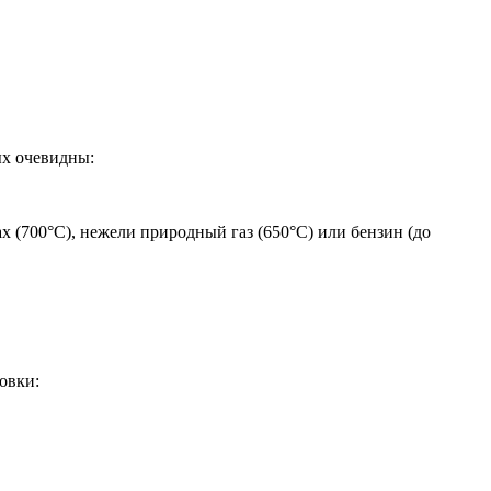
ых очевидны:
х (700°С), нежели природный газ (650°С) или бензин (до
овки: