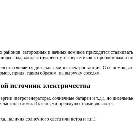
 районов, загородных и дачных домиков приходится сталкиватьс
иоды года, когда затруднён путь энергетиков к проблемным и п
чества является дизельная мини-электростанция. С её помощью 
омов, придя, таким образом, на выручку соседям.
ой источник электричества
ергии (ветрогенераторы, солнечные батареи и т.д.), но дизельн
м частного дома. Их явными преимуществами являются:
, наличия солнечного света или ветра и т.п.).