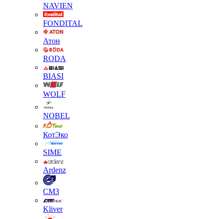
NAVIEN
FONDITAL
Атон
RODA
BIASI
WOLF
NOBEL
КотЭко
SIME
Ardenz
СМЗ
Kliver