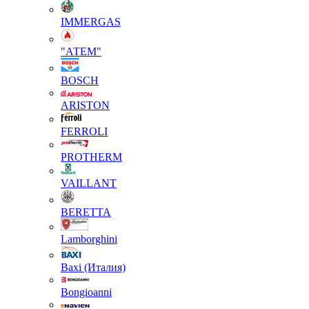
IMMERGAS
"АТЕМ"
BOSCH
ARISTON
FERROLI
PROTHERM
VAILLANT
BERETTA
Lamborghini
Baxi (Италия)
Вongioanni