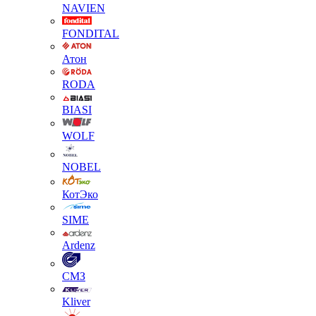
NAVIEN
FONDITAL
Атон
RODA
BIASI
WOLF
NOBEL
КотЭко
SIME
Ardenz
СМЗ
Kliver