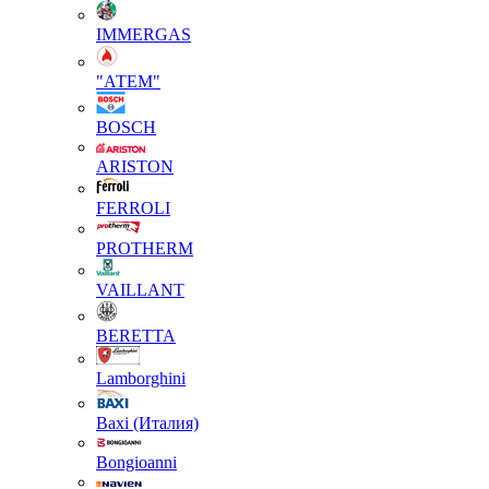
IMMERGAS
"АТЕМ"
BOSCH
ARISTON
FERROLI
PROTHERM
VAILLANT
BERETTA
Lamborghini
Baxi (Италия)
Вongioanni