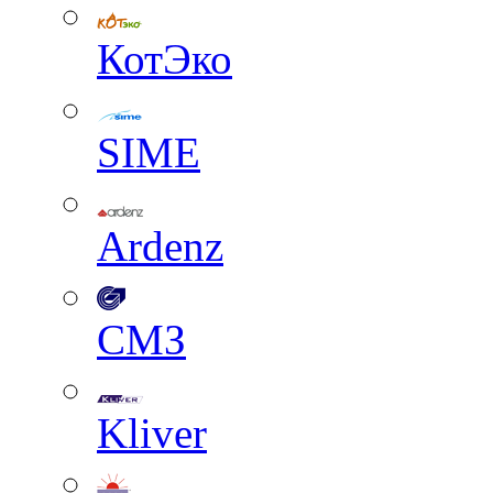
КотЭко
SIME
Ardenz
СМЗ
Kliver