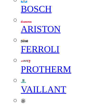
BOSCH
ARISTON
FERROLI
PROTHERM
VAILLANT