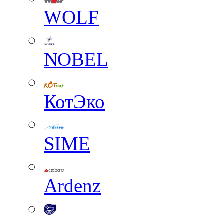
WOLF
NOBEL
КотЭко
SIME
Ardenz