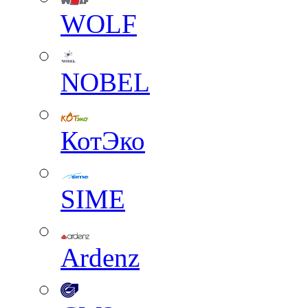
WOLF
NOBEL
КотЭко
SIME
Ardenz